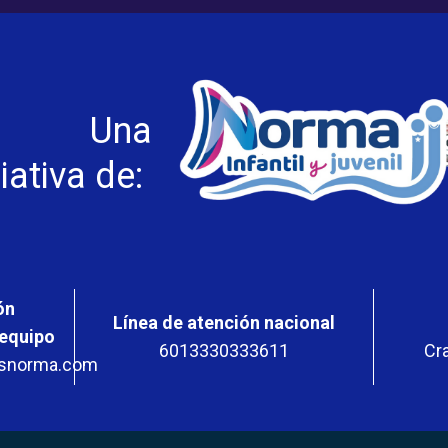
Una
ciativa de:
ón
Línea de atención nacional
 equipo
6013330333611
Cra
esnorma.com