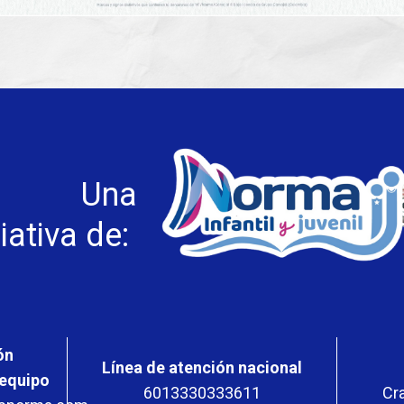
Una
ciativa de:
ón
Línea de atención nacional
 equipo
6013330333611
Cra